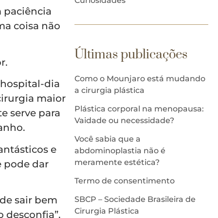
Curiosidades
m paciência
uma coisa não
Últimas publicações
r.
Como o Mounjaro está mudando
 hospital-dia
a cirurgia plástica
cirurgia maior
Plástica corporal na menopausa:
e serve para
Vaidade ou necessidade?
manho.
Você sabia que a
ntásticos e
abdominoplastia não é
meramente estética?
e pode dar
Termo de consentimento
ode sair bem
SBCP – Sociedade Brasileira de
Cirurgia Plástica
o desconfia”.