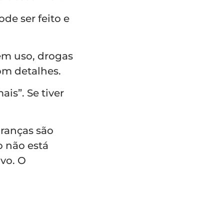
de ser feito e
em uso, drogas
om detalhes.
is”. Se tiver
uranças são
o não está
vo. O