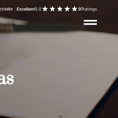
Excellent
5.0
97
ratings
as