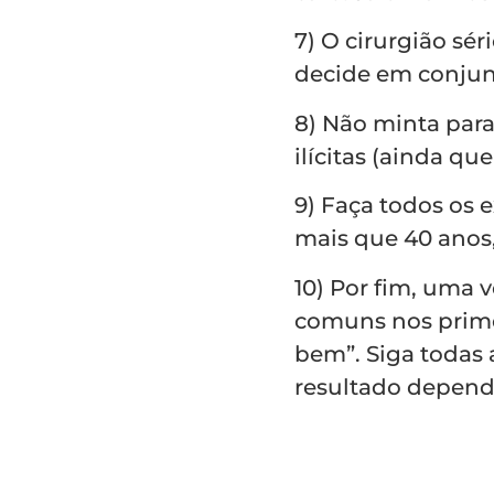
7) O cirurgião sér
decide em conjun
8) Não minta par
ilícitas (ainda q
9) Faça todos os 
mais que 40 anos,
10) Por fim, uma 
comuns nos primei
bem”. Siga todas
resultado depend