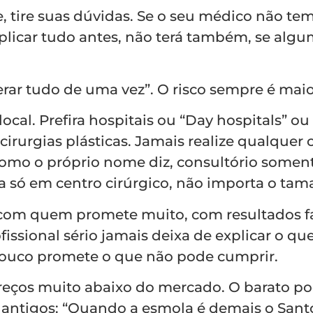
se, tire suas dúvidas. Se o seu médico não te
xplicar tudo antes, não terá também, se alg
erar tudo de uma vez”. O risco sempre é maio
ocal. Prefira hospitais ou “Day hospitals” ou
cirurgias plásticas. Jamais realize qualquer 
omo o próprio nome diz, consultório soment
ia só em centro cirúrgico, não importa o ta
com quem promete muito, com resultados fa
fissional sério jamais deixa de explicar o qu
ouco promete o que não pode cumprir.
preços muito abaixo do mercado. O barato p
s antigos: “Quando a esmola é demais o Sant